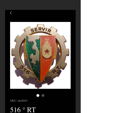
SKU: ins0043
516 ° RT